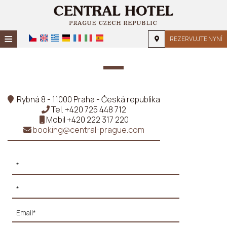
≡
REZERVUJTE NYNÍ
DOMŮ
POLOHA
Rybná 8 - 11000 Praha - Česká republika
UBYTOVÁNÍ
Tel.
+420 725 448 712
Mobil
+420 222 317 220
ZAŘÍZENÍ
booking@central-prague.com
FOTOGALERIE
FORESPØRSEL
KONTAKT