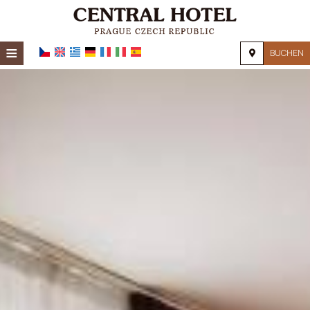
≡
BUCHEN
STARTSEITE
LAGE
UNTERKUNFT
AUSSTATTUNG
FOTOGALERIE
NACHFRAGE
KONTAKT